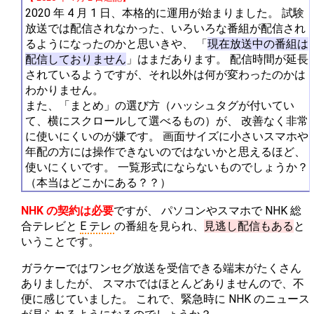
2020 年 4 月 1 日、本格的に運用が始まりました。 試験
放送では配信されなかった、いろいろな番組が配信され
るようになったのかと思いきや、 「
現在放送中の番組は
配信しておりません
」はまだあります。 配信時間が延長
されているようですが、それ以外は何が変わったのかは
わかりません。
また、「まとめ」の選び方（ハッシュタグが付いてい
て、横にスクロールして選べるもの）が、 改善なく非常
に使いにくいのが嫌です。 画面サイズに小さいスマホや
年配の方には操作できないのではないかと思えるほど、
使いにくいです。 一覧形式にならないものでしょうか？
（本当はどこかにある？？）
NHK の契約は必要
ですが、 パソコンやスマホで NHK 総
合テレビと
E テレ
の番組を見られ、
見逃し配信もある
と
いうことです。
ガラケーではワンセグ放送を受信できる端末がたくさん
ありましたが、 スマホではほとんどありませんので、不
便に感じていました。 これで、緊急時に NHK のニュース