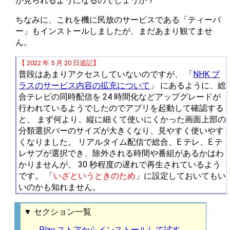
が見られるようになるのでしょうか？
ちなみに、これを機に民放のサービスである「ティーバ
ー」もインストールしましたが、まだあまり観てませ
ん。
【 2022 年 5 月 20 日追記】
普段はあまりアクセスしていないのですが、 「
NHK プ
ラスのサービス内容の拡充について
」 にあるように、総
合テレビの同時配信を 24 時間化などアップグレードが
行われているようでしたのでアプリを起動して確認する
と、 まず何より、縦に細くて使いにくかった画面上部の
分類選択バーのサイズが大きくなり、見やすく使いやす
くなりました。 リアルタイム配信で総合、E テレ、E テ
レサブが選択でき、除外される時間や番組があるかはわ
かりませんが、 30 秒程度の遅れで再生されているよう
です。 「
いざというときのため
」に設定しておいてもい
いのかも知れません。
▼ セクション一覧
Play ストアからインストールして試す