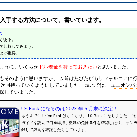
入手する方法について、書いています。
とめ
がある。
で比較してみよう。
とが重要。
ように、いくらか
ドル現金を持っておきたい
と思いました。
もそのように思いますが、 以前はたびたびカリフォルニアに
を次回持っていくようにしていました。 現地では、
ユニオンバ
保していました。
US Bank になるのは 2023 年 5 月末に決定！
もうすでに Union Bank はなくなり、U.S. Bank になりました
ガイドを読んで口座維持手数料の免除条件を確認したり、 オン
録して残高を確認したりしています。