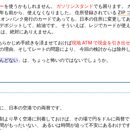
ー
を使うかもしれません。
ガソリンスタンド
でも困ります。 
年も前から、使えなくなりました。 住所登録されている
ZIP
ニオンバンク発行のカードであっても、日本の住所に変更してあ
デポジットして、給油です。 そういえば、レジでカードが使
、は、絶対にありえません。
 あらかじめ手続きを済ませておけば
現地 ATM で現金を引き出
の理由、そしてレートの問題により、 今回の検討からは除外
んどない
」は、ちょっと怖いのではないでしょうか。
に、日本の空港での両替です。
刻より早く空港に到着しておけば、その場で円をドルに両替で
間がもったいない、 あるいは時間が迫って不安にあるわけです