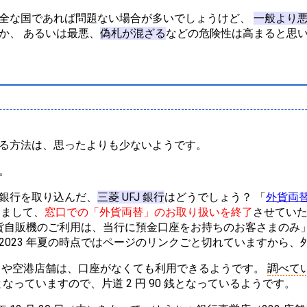
全な国であれば問題ない場合が多いでしょうけど、
一般より
か、 あるいは最悪、
偽札が混ざる
などの危険性は高まると思
る方法は、思ったよりも少ないようです。
。
銀行を取り込んだ、
三菱 UFJ 銀行
はどうでしょう？ 「
外貨両
もちまして、
窓口での「外貨両替」のお取り扱いを終了
させてい
貨自販機のご利用は、当行に預金口座をお持ちのお客さまのみ」だ
2023 年夏の時点ではページのリンクごと切れていますから、
 や空港店舗は、口座がなくても利用できるようです。
調べて
2 円となっていますので、片道 2 円 90 銭となっているようです。